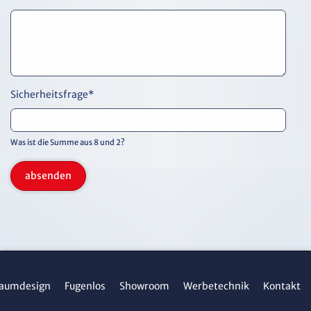
Sicherheitsfrage
*
Was ist die Summe aus 8 und 2?
absenden
aumdesign
Fugenlos
Showroom
Werbetechnik
Kontakt