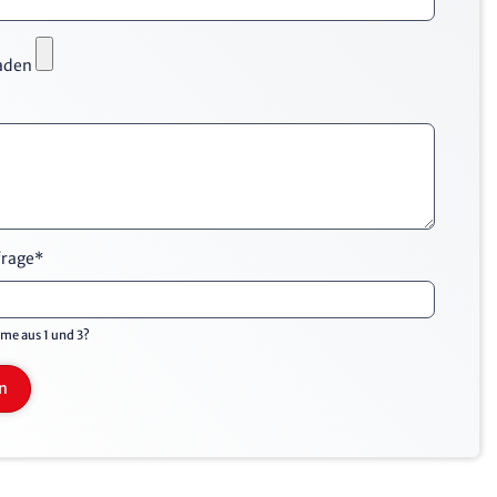
aden
frage
*
me aus 1 und 3?
n