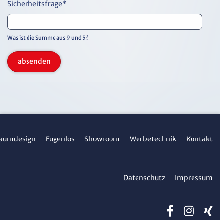
Sicherheitsfrage
*
Was ist die Summe aus 9 und 5?
absenden
aumdesign
Fugenlos
Showroom
Werbetechnik
Kontakt
Datenschutz
Impressum